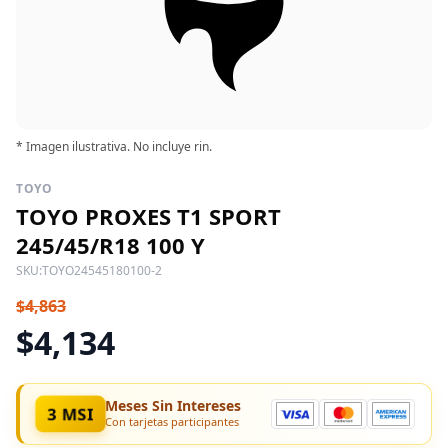
* Imagen ilustrativa. No incluye rin.
TOYO
TOYO PROXES T1 SPORT
245/45/R18 100 Y
SKU:
TOYO24545180100-2
$4,863
$4,134
Meses Sin Intereses
3 MSI
Con tarjetas participantes