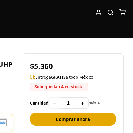
 UHP
$5,360
Entrega
GRATIS
a todo México
Solo quedan 4 en stock.
−
+
Cantidad
máx. 4
Comprar ahora