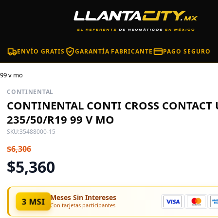
ENVÍO GRATIS
GARANTÍA FABRICANTE
PAGO SEGURO
 99 v mo
CONTINENTAL
CONTINENTAL CONTI CROSS CONTACT
235/50/R19 99 V MO
SKU:
35488000-15
$6,306
$5,360
Meses Sin Intereses
3 MSI
Con tarjetas participantes