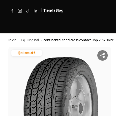
|
Tienda
Blog
Inicio
›
Eq. Original
›
continental conti cross contact uhp 235/50/r19