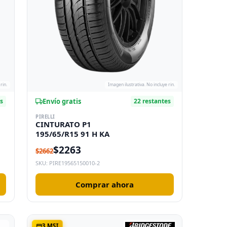
rin.
Imagen ilustrativa. No incluye rin.
Envío gratis
es
22 restantes
PIRELLI
CINTURATO P1
195/65/R15 91 H KA
$2263
$2662
SKU: PIRE19565150010-2
Comprar ahora
3 MSI