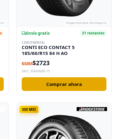
rin.
Imagen ilustrativa. No incluye rin.
Envío gratis
es
31 restantes
CONTINENTAL
CONTI ECO CONTACT 5
185/60/R15 84 H AO
$2723
$3203
SKU: 35643600-15
Comprar ahora
3 MSI