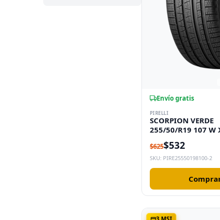
Envío gratis
PIRELLI
SCORPION VERDE
255/50/R19 107 W 
$532
$625
SKU: PIRE25550198100-2
Comprar
3 MSI