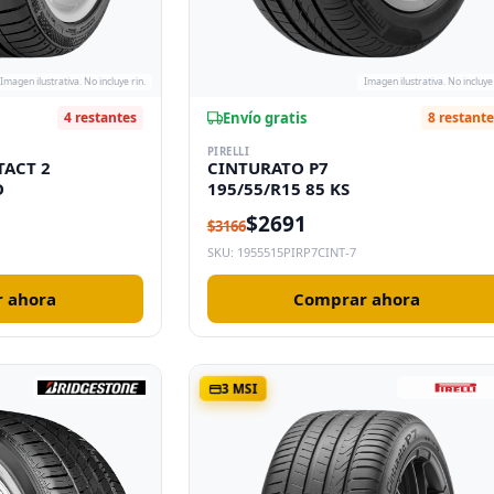
Imagen ilustrativa. No incluye rin.
Imagen ilustrativa. No incluye 
Envío gratis
4 restantes
8 restant
PIRELLI
TACT 2
CINTURATO P7
O
195/55/R15 85 KS
$2691
$3166
SKU: 1955515PIRP7CINT-7
 ahora
Comprar ahora
3 MSI