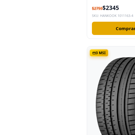
$2345
$2759
SKU: HANKOOK 1011163-4
Comprar
3 MSI