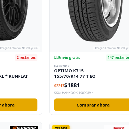
Imagen ilustrativa. No incluye rin.
Imagen ilustrativa. No incluye 
Envío gratis
2 restantes
147 restant
HANKOOK
OPTIMO K715
XL * RUNFLAT
155/70/R14 77 T EO
$1881
$2213
SKU: HANKOOK 1009089-4
 ahora
Comprar ahora
3 MSI