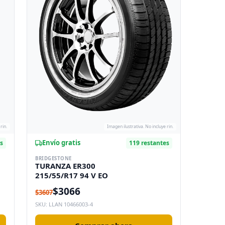
rin.
Imagen ilustrativa. No incluye rin.
Envío gratis
es
119 restantes
BRIDGESTONE
TURANZA ER300
215/55/R17 94 V EO
$3066
$3607
SKU: LLAN 10466003-4