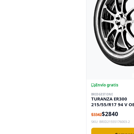
Envío gratis
BRIDGESTONE
TURANZA ER300
215/55/R17 94 V O
$2840
$3342
SKU: BRID21555176003-2