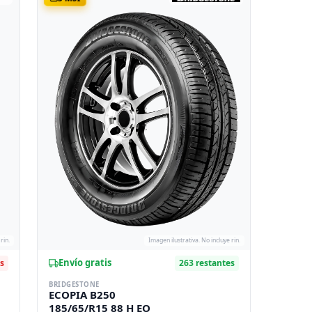
rin.
Imagen ilustrativa. No incluye rin.
Envío gratis
es
263 restantes
BRIDGESTONE
ECOPIA B250
185/65/R15 88 H EO