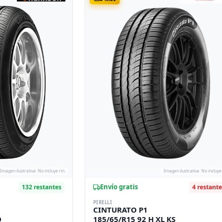
Imagen ilustrativa. No incluye rin.
Imagen ilustrativa. No incluye 
Envío gratis
132 restantes
4 restant
PIRELLI
CINTURATO P1
O
185/65/R15 92 H XL KS