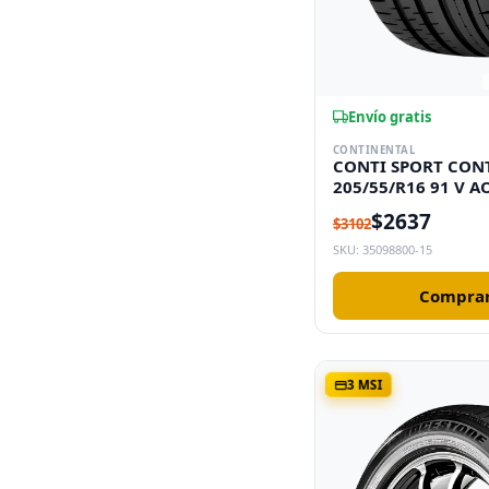
Envío gratis
CONTINENTAL
CONTI SPORT CON
205/55/R16 91 V A
$2637
$3102
SKU: 35098800-15
Comprar
3 MSI