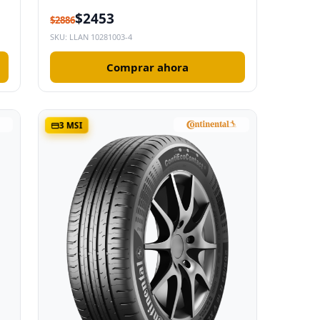
$2453
$2886
SKU: LLAN 10281003-4
Comprar ahora
3 MSI