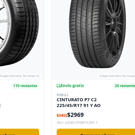
Imagen ilustrativa. No incluye rin.
Imagen ilustrativa. No incluye 
Envío gratis
110 restantes
20 restant
PIRELLI
CINTURATO P7 C2
E
225/45/R17 91 Y AO
$2969
$3492
SKU: 2254517PIRP7CINT-7