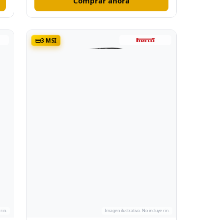
Comprar ahora
3 MSI
rin.
Imagen ilustrativa. No incluye rin.