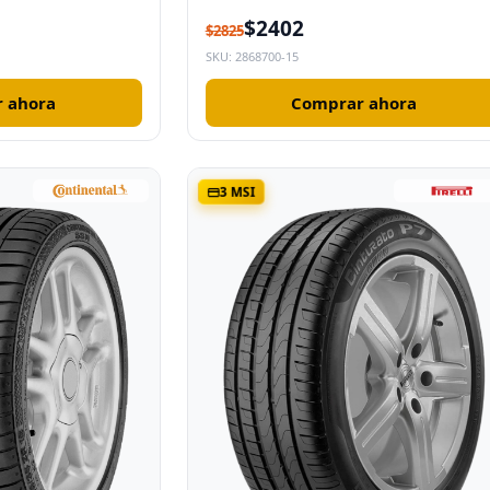
$2402
$2825
SKU: 2868700-15
 ahora
Comprar ahora
3 MSI