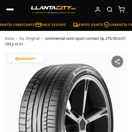
ANTÍA FABRICANTE
PAGO SEGURO
ENVÍO GRATIS
GARANTÍA FA
Inicio
›
Eq. Original
›
continental conti sport contact 5p 275/35/zr21
103 y xl n1