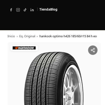
|
Tienda
Blog
Inicio
›
Eq. Original
›
hankook optimo h426 185/60/r15 84 h eo