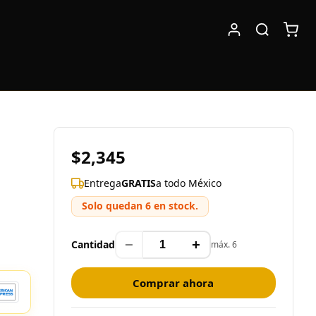
$2,345
Entrega
GRATIS
a todo México
Solo quedan 6 en stock.
−
+
Cantidad
máx. 6
Comprar ahora