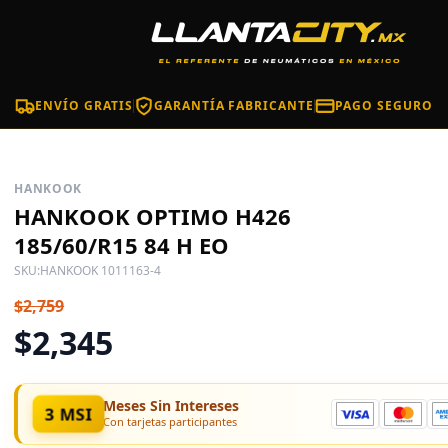
ENVÍO GRATIS
GARANTÍA FABRICANTE
PAGO SEGURO
HANKOOK
HANKOOK OPTIMO H426
185/60/R15 84 H EO
SKU:
HANKOOK 1011163-4
$2,759
$2,345
Meses Sin Intereses
3 MSI
Con tarjetas participantes