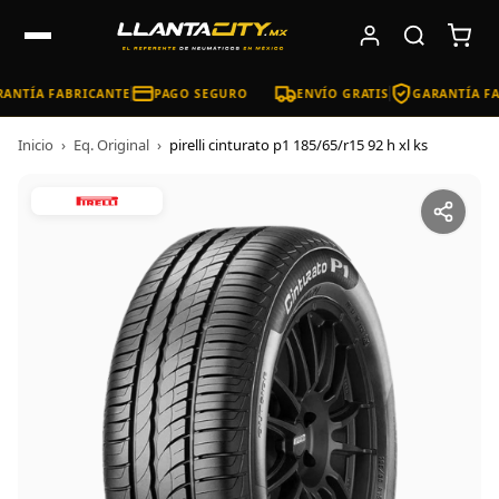
ANTÍA FABRICANTE
PAGO SEGURO
ENVÍO GRATIS
GARANTÍA FA
Inicio
›
Eq. Original
›
pirelli cinturato p1 185/65/r15 92 h xl ks